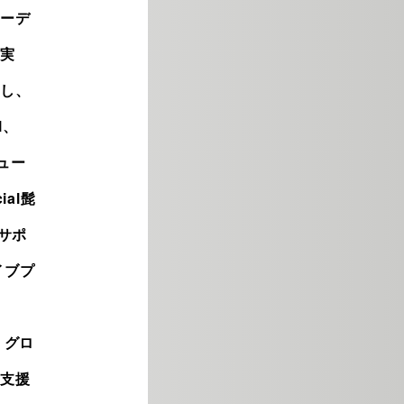
ーデ
実
し、
ll、
ュー
al髭
ブサポ
イブプ
、グロ
支援