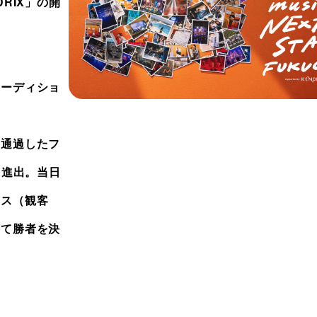
NDRIX」の開
オーディショ
を通過したフ
に進出。当日
ンス（観客
にて勝者を決