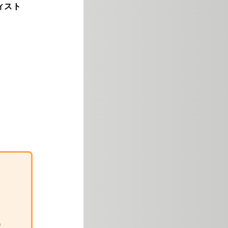
ティスト
！