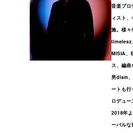
音楽プロ
ィスト、
施。様々
timeles
MISIA
ス、編曲
男dism
ートも行
ロデュー
2018年
ーバルな