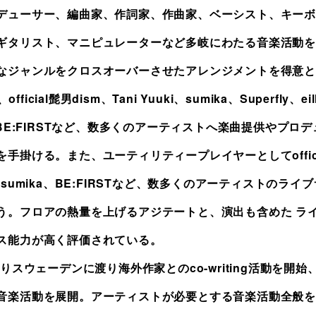
デューサー、編曲家、作詞家、作曲家、ベーシスト、キーボ
ギタリスト、マニピュレーターなど多岐にわたる音楽活動を
なジャンルをクロスオーバーさせたアレンジメントを得意と
z、official髭男dism、Tani Yuuki、sumika、Superfly、ei
、BE:FIRSTなど、数多くのアーティストへ楽曲提供やプロデ
を手掛ける。また、ユーティリティープレイヤーとしてoffici
、sumika、BE:FIRSTなど、数多くのアーティストのライ
う。フロアの熱量を上げるアジテートと、演出も含めた ラ
ス能力が高く評価されている。
よりスウェーデンに渡り海外作家とのco-writing活動を開始
音楽活動を展開。アーティストが必要とする音楽活動全般を