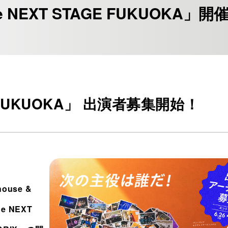
e NEXT STAGE FUKUOKA」
GE FUKUOKA」 出演者募集開始！
ouse &
e NEXT